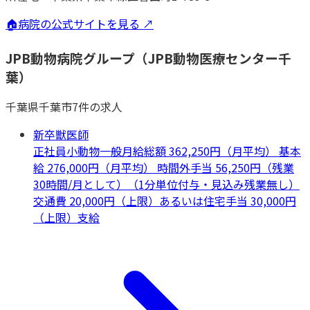
🏠
病院の公式サイトを見る ↗
JPB動物病院グループ（JPB動物医療センター千
葉）
千葉県
千葉市
7
件の求人
新卒獣医師
正社員
小動物一般
月給総額 362,250円（月平均） 基本
給 276,000円（月平均） 時間外手当 56,250円（残業
30時間/月として）（1分単位付与・見込み残業無し）
交通費 20,000円（上限）あるいは住宅手当 30,000円
（上限）支給