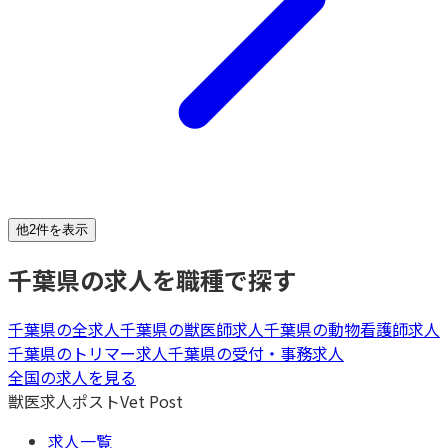
他2件を表示
千葉県
の求人を職種で探す
千葉県
の全求人
千葉県
の
獣医師
求人
千葉県
の
動物看護師
求人
千葉県
の
トリマー
求人
千葉県
の
受付・事務
求人
全国の求人を見る
獣医求人ポスト
Vet Post
求人一覧