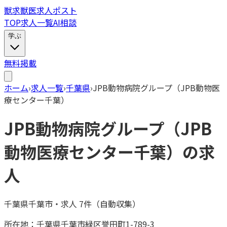
獣
求
獣医求人ポスト
TOP
求人一覧
AI相談
学ぶ
無料掲載
ホーム
›
求人一覧
›
千葉県
›
JPB動物病院グループ（JPB動物医
療センター千葉）
JPB動物病院グループ（JPB
動物医療センター千葉）
の求
人
千葉県千葉市
・
求人
7
件（自動収集）
所在地：
千葉県千葉市緑区誉田町1-789-3