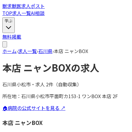
獣
求
獣医求人ポスト
TOP
求人一覧
AI相談
学ぶ
無料掲載
ホーム
›
求人一覧
›
石川県
›
本店 ニャンBOX
本店 ニャンBOX
の求人
石川県小松市
・
求人
2
件（自動収集）
所在地：
石川県小松市平面町カ153-1 ワンBOX 本店 2F
🏠
病院の公式サイトを見る ↗
本店 ニャンBOX