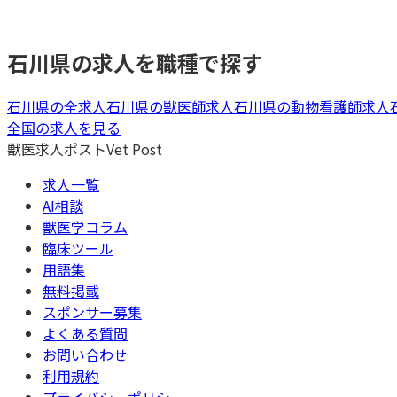
石川県
の求人を職種で探す
石川県
の全求人
石川県
の
獣医師
求人
石川県
の
動物看護師
求人
全国の求人を見る
獣医求人ポスト
Vet Post
求人一覧
AI相談
獣医学コラム
臨床ツール
用語集
無料掲載
スポンサー募集
よくある質問
お問い合わせ
利用規約