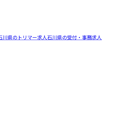
石川県
の
トリマー
求人
石川県
の
受付・事務
求人