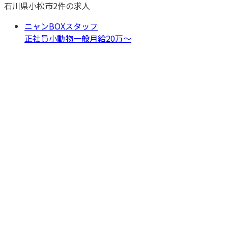
石川県
小松市
2
件の求人
ニャンBOXスタッフ
正社員
小動物一般
月給20万〜