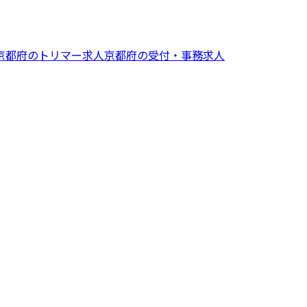
京都府
の
トリマー
求人
京都府
の
受付・事務
求人