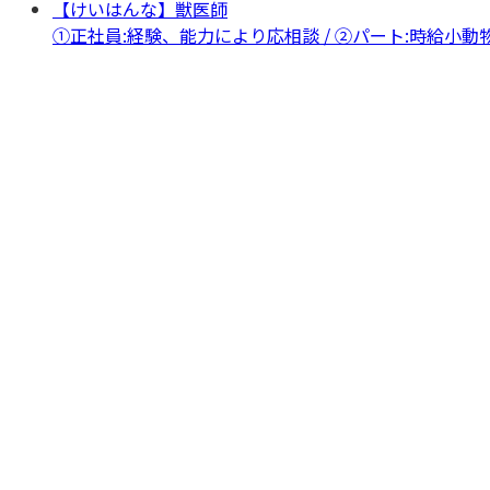
【けいはんな】獣医師
①正社員:経験、能力により応相談 / ②パート:時給
小動