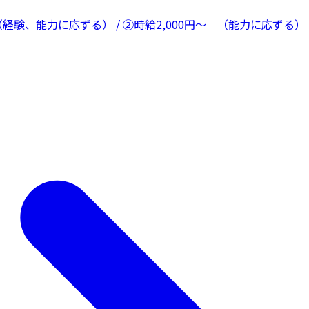
経験、能力に応ずる） / ②時給2,000円〜 （能力に応ずる）