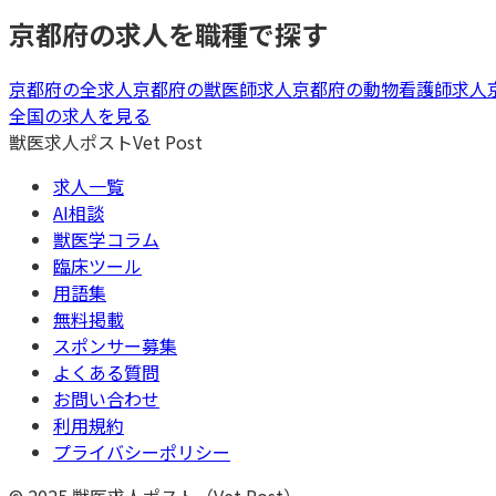
京都府
の求人を職種で探す
京都府
の全求人
京都府
の
獣医師
求人
京都府
の
動物看護師
求人
全国の求人を見る
獣医求人ポスト
Vet Post
求人一覧
AI相談
獣医学コラム
臨床ツール
用語集
無料掲載
スポンサー募集
よくある質問
お問い合わせ
利用規約
プライバシーポリシー