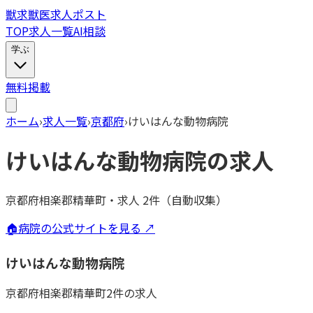
獣
求
獣医求人ポスト
TOP
求人一覧
AI相談
学ぶ
無料掲載
ホーム
›
求人一覧
›
京都府
›
けいはんな動物病院
けいはんな動物病院
の求人
京都府相楽郡精華町
・
求人
2
件（自動収集）
🏠
病院の公式サイトを見る ↗
けいはんな動物病院
京都府
相楽郡精華町
2
件の求人