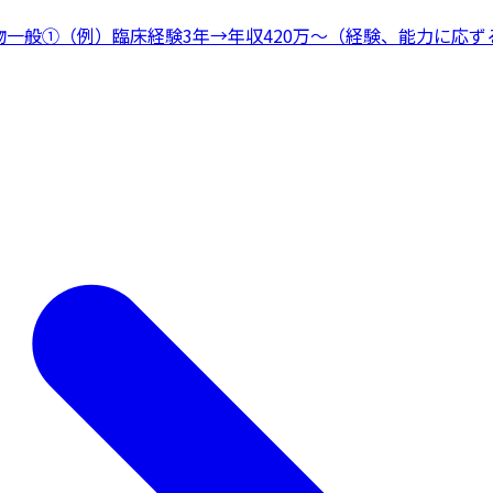
物一般
①（例）臨床経験3年→年収420万〜（経験、能力に応ずる）