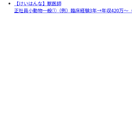
【けいはんな】獣医師
正社員
小動物一般
①（例）臨床経験3年→年収420万〜（