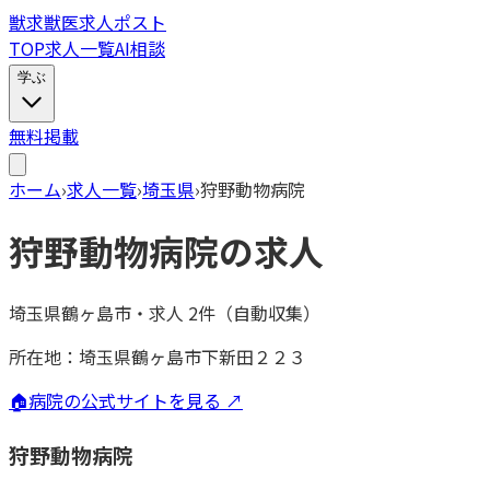
獣
求
獣医求人ポスト
TOP
求人一覧
AI相談
学ぶ
無料掲載
ホーム
›
求人一覧
›
埼玉県
›
狩野動物病院
狩野動物病院
の求人
埼玉県鶴ヶ島市
・
求人
2
件（自動収集）
所在地：
埼玉県鶴ヶ島市下新田２２３
🏠
病院の公式サイトを見る ↗
狩野動物病院