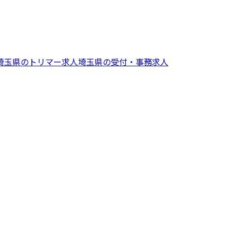
埼玉県
の
トリマー
求人
埼玉県
の
受付・事務
求人