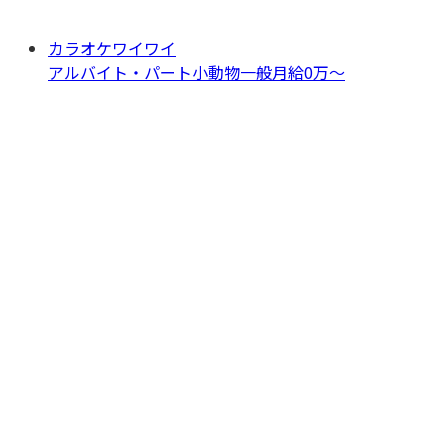
カラオケワイワイ
アルバイト・パート
小動物一般
月給0万〜