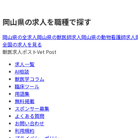
岡山県
の求人を職種で探す
岡山県
の全求人
岡山県
の
獣医師
求人
岡山県
の
動物看護師
求人
全国の求人を見る
獣医求人ポスト
Vet Post
求人一覧
AI相談
獣医学コラム
臨床ツール
用語集
無料掲載
スポンサー募集
よくある質問
お問い合わせ
利用規約