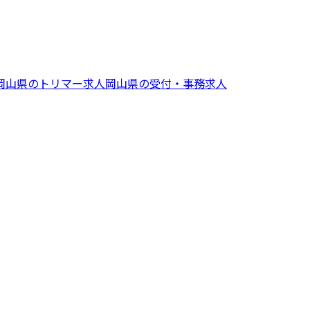
岡山県
の
トリマー
求人
岡山県
の
受付・事務
求人