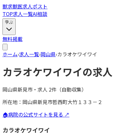
獣
求
獣医求人ポスト
TOP
求人一覧
AI相談
学ぶ
無料掲載
ホーム
›
求人一覧
›
岡山県
›
カラオケワイワイ
カラオケワイワイ
の求人
岡山県新見市
・
求人
2
件（自動収集）
所在地：
岡山県新見市哲西町大竹１３３－２
🏠
病院の公式サイトを見る ↗
カラオケワイワイ