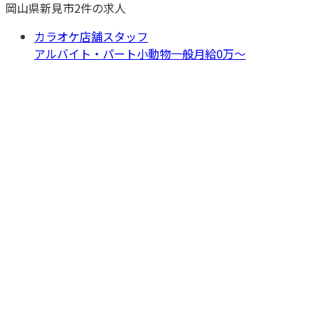
岡山県
新見市
2
件の求人
カラオケ店舗スタッフ
アルバイト・パート
小動物一般
月給0万〜