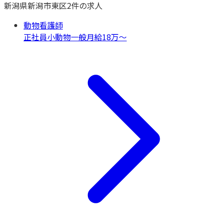
新潟県
新潟市東区
2
件の求人
動物看護師
正社員
小動物一般
月給18万〜