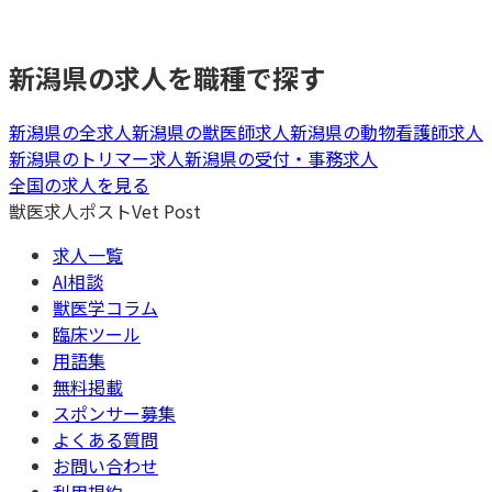
新潟県
の求人を職種で探す
新潟県
の全求人
新潟県
の
獣医師
求人
新潟県
の
動物看護師
求人
新潟県
の
トリマー
求人
新潟県
の
受付・事務
求人
全国の求人を見る
獣医求人ポスト
Vet Post
求人一覧
AI相談
獣医学コラム
臨床ツール
用語集
無料掲載
スポンサー募集
よくある質問
お問い合わせ