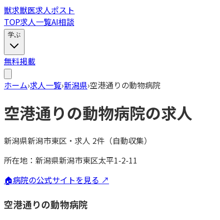
獣
求
獣医求人ポスト
TOP
求人一覧
AI相談
学ぶ
無料掲載
ホーム
›
求人一覧
›
新潟県
›
空港通りの動物病院
空港通りの動物病院
の求人
新潟県新潟市東区
・
求人
2
件（自動収集）
所在地：
新潟県新潟市東区太平1-2-11
🏠
病院の公式サイトを見る ↗
空港通りの動物病院