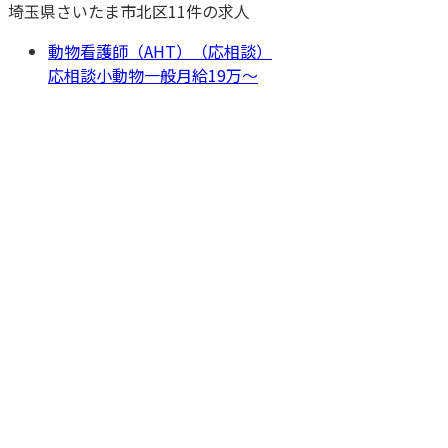
埼玉県
さいたま市北区
11
件の求人
動物看護師（AHT）（応相談）
応相談
小動物一般
月給19万〜