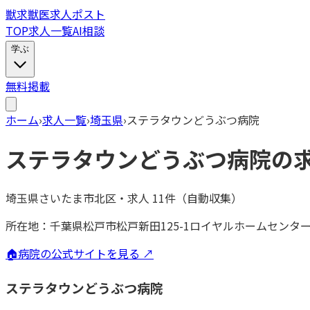
獣
求
獣医求人ポスト
TOP
求人一覧
AI相談
学ぶ
無料掲載
ホーム
›
求人一覧
›
埼玉県
›
ステラタウンどうぶつ病院
ステラタウンどうぶつ病院
の
埼玉県さいたま市北区
・
求人
11
件（自動収集）
所在地：
千葉県松戸市松戸新田125-1ロイヤルホームセンタ
🏠
病院の公式サイトを見る ↗
ステラタウンどうぶつ病院