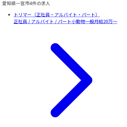
愛知県
一宮市
4
件の求人
トリマー（正社員・アルバイト・パート）
正社員 / アルバイト / パート
小動物一般
月給20万〜