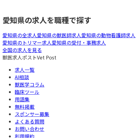
愛知県
の求人を職種で探す
愛知県
の全求人
愛知県
の
獣医師
求人
愛知県
の
動物看護師
求人
愛知県
の
トリマー
求人
愛知県
の
受付・事務
求人
全国の求人を見る
獣医求人ポスト
Vet Post
求人一覧
AI相談
獣医学コラム
臨床ツール
用語集
無料掲載
スポンサー募集
よくある質問
お問い合わせ
利用規約