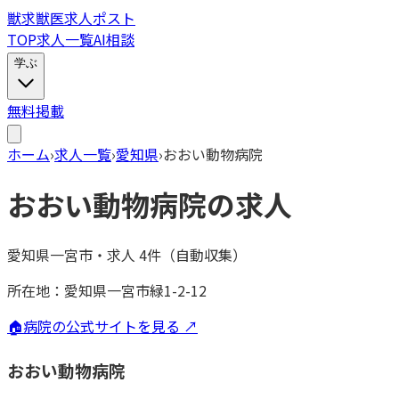
獣
求
獣医求人ポスト
TOP
求人一覧
AI相談
学ぶ
無料掲載
ホーム
›
求人一覧
›
愛知県
›
おおい動物病院
おおい動物病院
の求人
愛知県一宮市
・
求人
4
件（自動収集）
所在地：
愛知県一宮市緑1-2-12
🏠
病院の公式サイトを見る ↗
おおい動物病院