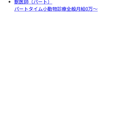
獣医師（パート）
パートタイム
小動物診療全般
月給0万〜