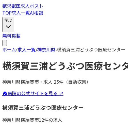
獣
求
獣医求人ポスト
TOP
求人一覧
AI相談
学ぶ
無料掲載
ホーム
›
求人一覧
›
神奈川県
›
横須賀三浦どうぶつ医療センター
横須賀三浦どうぶつ医療セン
神奈川県横須賀市
・
求人
25
件（自動収集）
🏠
病院の公式サイトを見る ↗
横須賀三浦どうぶつ医療センター
神奈川県
横須賀市
12
件の求人