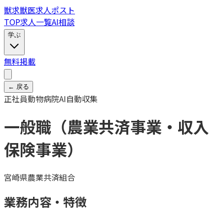
獣
求
獣医求人ポスト
TOP
求人一覧
AI相談
学ぶ
無料掲載
← 戻る
正社員
動物病院
AI自動収集
一般職（農業共済事業・収入
保険事業）
宮崎県農業共済組合
業務内容・特徴