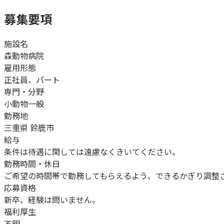
募集要項
施設名
森動物病院
雇用形態
正社員、パート
専門・分野
小動物一般
勤務地
三重県 鈴鹿市
給与
条件は待遇に関しては遠慮なくきいてください。
勤務時間・休日
ご希望の時間帯で勤務してもらえるよう、できるかぎり調整
応募資格
新卒、経験は問いません。
福利厚生
不明