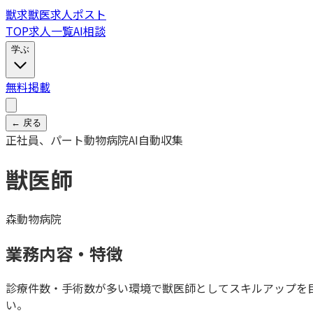
獣
求
獣医求人ポスト
TOP
求人一覧
AI相談
学ぶ
無料掲載
← 戻る
正社員、パート
動物病院
AI自動収集
獣医師
森動物病院
業務内容・特徴
診療件数・手術数が多い環境で獣医師としてスキルアップを
い。