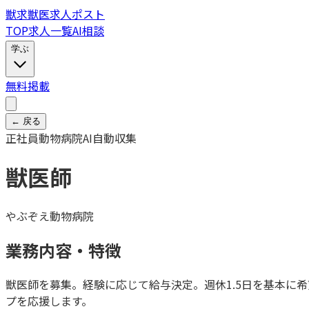
獣
求
獣医求人ポスト
TOP
求人一覧
AI相談
学ぶ
無料掲載
← 戻る
正社員
動物病院
AI自動収集
獣医師
やぶぞえ動物病院
業務内容・特徴
獣医師を募集。経験に応じて給与決定。週休1.5日を基本に
プを応援します。