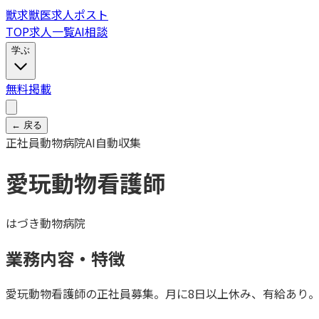
獣
求
獣医求人ポスト
TOP
求人一覧
AI相談
学ぶ
無料掲載
← 戻る
正社員
動物病院
AI自動収集
愛玩動物看護師
はづき動物病院
業務内容・特徴
愛玩動物看護師の正社員募集。月に8日以上休み、有給あり。