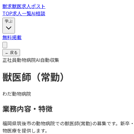
獣
求
獣医求人ポスト
TOP
求人一覧
AI相談
学ぶ
無料掲載
← 戻る
正社員
動物病院
AI自動収集
獣医師（常勤）
わだ動物病院
業務内容・特徴
福岡県筑後市の動物病院での獣医師(常勤)の募集です。新卒
物医療を提供します。