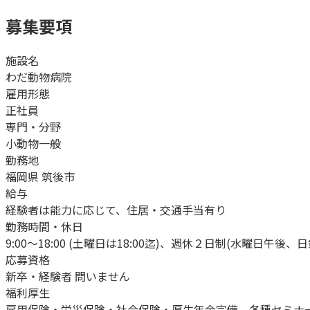
募集要項
施設名
わだ動物病院
雇用形態
正社員
専門・分野
小動物一般
勤務地
福岡県 筑後市
給与
経験者は能力に応じて、住居・交通手当有り
勤務時間・休日
9:00〜18:00 (土曜日は18:00迄)、週休２日制(水曜日午後、
応募資格
新卒・経験者 問いません
福利厚生
雇用保険・労災保険・社会保険・厚生年金完備、各種セミナ