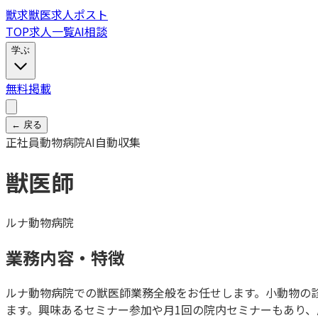
獣
求
獣医求人ポスト
TOP
求人一覧
AI相談
学ぶ
無料掲載
← 戻る
正社員
動物病院
AI自動収集
獣医師
ルナ動物病院
業務内容・特徴
ルナ動物病院での獣医師業務全般をお任せします。小動物の
ます。興味あるセミナー参加や月1回の院内セミナーもあり