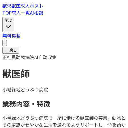
獣
求
獣医求人ポスト
TOP
求人一覧
AI相談
学ぶ
無料掲載
← 戻る
正社員
動物病院
AI自動収集
獣医師
小幡緑地どうぶつ病院
業務内容・特徴
小幡緑地どうぶつ病院で一緒に働ける獣医師の募集。動物と
その家族が健やかな生活を送れるようサポートし、命を預か