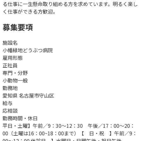
る仕事に一生懸命取り組める方を求めています。明るく楽し
く仕事ができる方歓迎。
募集要項
施設名
小幡緑地どうぶつ病院
雇用形態
正社員
専門・分野
小動物一般
勤務地
愛知県 名古屋市守山区
給与
応相談
勤務時間・休日
平日・土曜】午前／9：30～12：30 午後／17：00～20：
00（土曜は16：00~18：00まで）【 日・祝 】午前／9：
00～12：00 休診日 】水曜日・日曜午後・祝日午後