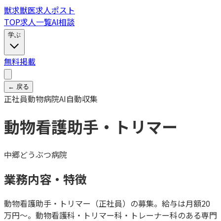
獣
求
獣医求人ポスト
TOP
求人一覧
AI相談
学ぶ
無料掲載
← 戻る
正社員
動物病院
AI自動収集
動物看護助手・トリマー
中郷どうぶつ病院
業務内容・特徴
動物看護助手・トリマー（正社員）の募集。給与は月額20
万円～。動物看護科・トリマー科・トレーナー科のある専門