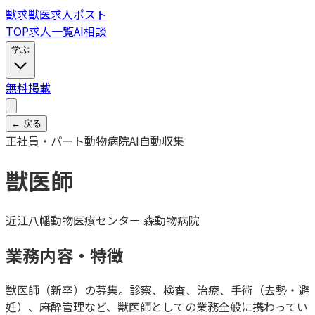
獣
求
獣医求人ポスト
TOP
求人一覧
AI相談
学ぶ
無料掲載
← 戻る
正社員・パート
動物病院
AI自動収集
獣医師
近江八幡動物医療センター 森動物病院
業務内容・特徴
獣医師（新卒）の募集。診察、検査、治療、手術（去勢・避
妊）、麻酔管理など、獣医師としての業務全般に携わってい