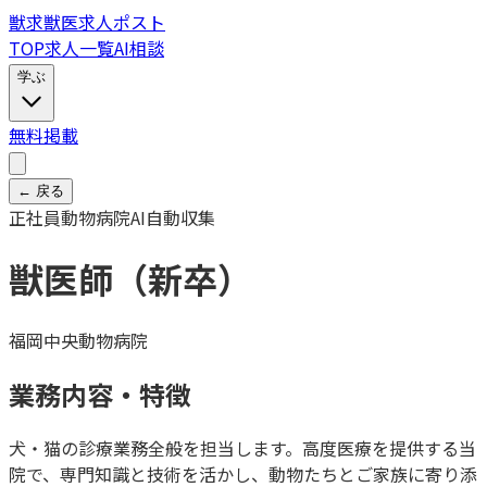
獣
求
獣医求人ポスト
TOP
求人一覧
AI相談
学ぶ
無料掲載
← 戻る
正社員
動物病院
AI自動収集
獣医師（新卒）
福岡中央動物病院
業務内容・特徴
犬・猫の診療業務全般を担当します。高度医療を提供する当
院で、専門知識と技術を活かし、動物たちとご家族に寄り添