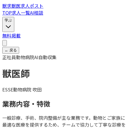
獣
求
獣医求人ポスト
TOP
求人一覧
AI相談
学ぶ
無料掲載
← 戻る
正社員
動物病院
AI自動収集
獣医師
ESSE動物病院 吹田
業務内容・特徴
一般診療、手術、院内整備が主な業務です。動物とご家族に
最適な医療を提供するため、チームで協力して丁寧な診療を