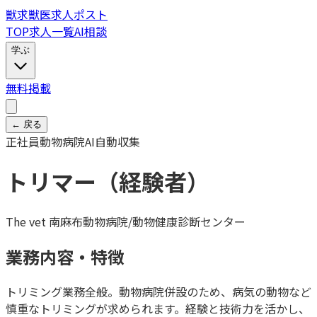
獣
求
獣医求人ポスト
TOP
求人一覧
AI相談
学ぶ
無料掲載
← 戻る
正社員
動物病院
AI自動収集
トリマー（経験者）
The vet 南麻布動物病院/動物健康診断センター
業務内容・特徴
トリミング業務全般。動物病院併設のため、病気の動物など
慎重なトリミングが求められます。経験と技術力を活かし、