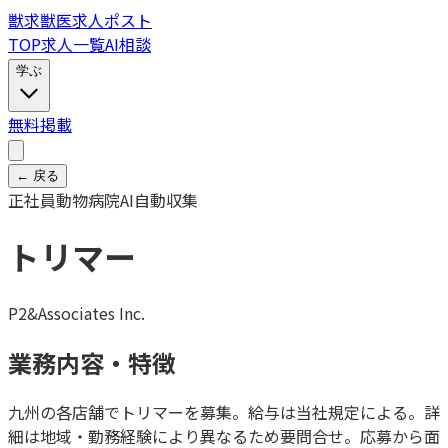
獣
求
獣医求人ポスト
TOP
求人一覧
AI相談
学ぶ
無料掲載
← 戻る
正社員
動物病院
AI自動収集
トリマー
P2&Associates Inc.
業務内容・特徴
九州の各店舗でトリマーを募集。給与は当社規定による。詳
細は地域・勤務経験により異なるため要問合せ。応募から面