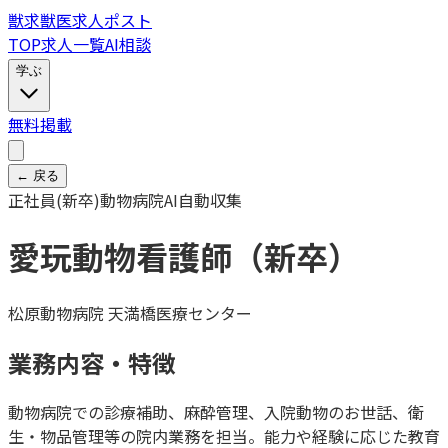
獣
求
獣医求人ポスト
TOP
求人一覧
AI相談
学ぶ
無料掲載
← 戻る
正社員(新卒)
動物病院
AI自動収集
愛玩動物看護師（新卒）
松原動物病院 天満橋医療センター
業務内容・特徴
動物病院での診療補助、麻酔管理、入院動物のお世話、衛
生・物品管理等の院内業務を担当。能力や経験に応じた教育