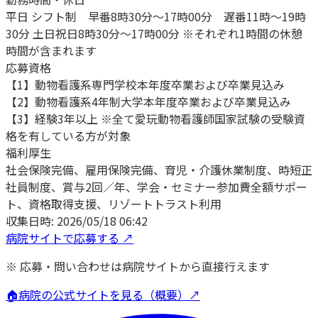
平日 シフト制 早番8時30分～17時00分 遅番11時～19時
30分 土日祝日8時30分～17時00分 ※それぞれ1時間の休憩
時間が含まれます
応募資格
【1】動物看護系専門学校本年度卒業および卒業見込み
【2】動物看護系4年制大学本年度卒業および卒業見込み
【3】経験3年以上 ※全て愛玩動物看護師国家試験の受験資
格を有している方が対象
福利厚生
社会保険完備、雇用保険完備、育児・介護休業制度、時短正
社員制度、賞与2回／年、学会・セミナー参加費全額サポー
ト、資格取得支援、リゾートトラスト利用
収集日時:
2026/05/18 06:42
病院サイトで応募する ↗
※ 応募・問い合わせは病院サイトから直接行えます
🏠
病院の公式サイトを見る（概要）↗