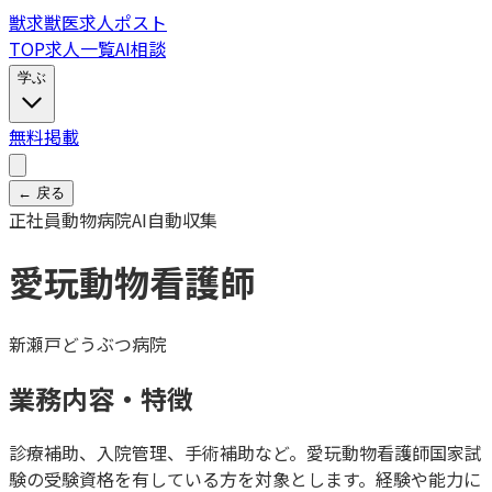
獣
求
獣医求人ポスト
TOP
求人一覧
AI相談
学ぶ
無料掲載
← 戻る
正社員
動物病院
AI自動収集
愛玩動物看護師
新瀬戸どうぶつ病院
業務内容・特徴
診療補助、入院管理、手術補助など。愛玩動物看護師国家試
験の受験資格を有している方を対象とします。経験や能力に