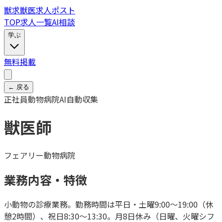
獣
求
獣医求人ポスト
TOP
求人一覧
AI相談
学ぶ
無料掲載
← 戻る
正社員
動物病院
AI自動収集
獣医師
フェアリー動物病院
業務内容・特徴
小動物の診療業務。勤務時間は平日・土曜9:00～19:00（休
憩2時間）、祝日8:30～13:30。月8日休み（日曜、火曜シフ