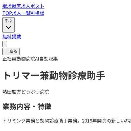
獣
求
獣医求人ポスト
TOP
求人一覧
AI相談
学ぶ
無料掲載
← 戻る
正社員
動物病院
AI自動収集
トリマー兼動物診療助手
熱田船方どうぶつ病院
業務内容・特徴
トリミング業務と動物診療助手業務。2019年開院の新しい