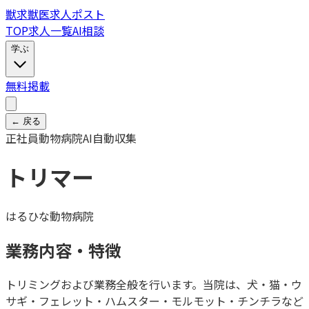
獣
求
獣医求人ポスト
TOP
求人一覧
AI相談
学ぶ
無料掲載
← 戻る
正社員
動物病院
AI自動収集
トリマー
はるひな動物病院
業務内容・特徴
トリミングおよび業務全般を行います。当院は、犬・猫・ウ
サギ・フェレット・ハムスター・モルモット・チンチラなど