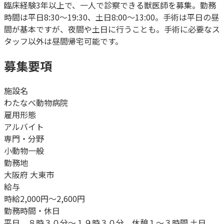
臨床経験3年以上で、一人で診察できる獣医師を募集。勤務
時間は平日8:30～19:30、土日8:00～13:00。手術は平日の昼
間が基本ですが、夜間や土日に行うことも。手術に必要なス
タッフ以外は昼間帰宅可能です。
募集要項
施設名
わたなべ動物病院
雇用形態
アルバイト
専門・分野
小動物一般
勤務地
大阪府 大東市
給与
時給2,000円～2,600円
勤務時間・休日
平日 ８時３０分～１９時３０分 休憩１～３時間 土日