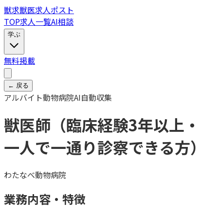
獣
求
獣医求人ポスト
TOP
求人一覧
AI相談
学ぶ
無料掲載
← 戻る
アルバイト
動物病院
AI自動収集
獣医師（臨床経験3年以上・
一人で一通り診察できる方）
わたなべ動物病院
業務内容・特徴