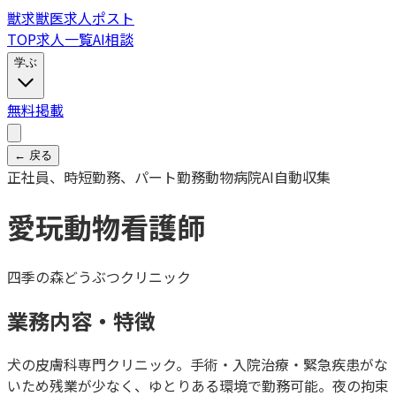
獣
求
獣医求人ポスト
TOP
求人一覧
AI相談
学ぶ
無料掲載
← 戻る
正社員、時短勤務、パート勤務
動物病院
AI自動収集
愛玩動物看護師
四季の森どうぶつクリニック
業務内容・特徴
犬の皮膚科専門クリニック。手術・入院治療・緊急疾患がな
いため残業が少なく、ゆとりある環境で勤務可能。夜の拘束