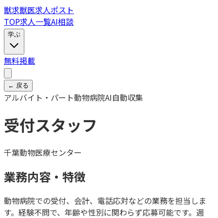
獣
求
獣医求人ポスト
TOP
求人一覧
AI相談
学ぶ
無料掲載
← 戻る
アルバイト・パート
動物病院
AI自動収集
受付スタッフ
千葉動物医療センター
業務内容・特徴
動物病院での受付、会計、電話応対などの業務を担当しま
す。経験不問で、年齢や性別に関わらず応募可能です。週