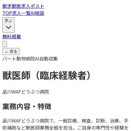
獣
求
獣医求人ポスト
TOP
求人一覧
AI相談
学ぶ
無料掲載
← 戻る
パート
動物病院
AI自動収集
獣医師（臨床経験者）
品川WAFどうぶつ病院
業務内容・特徴
品川WAFどうぶつ病院で、一般診療、検査、診断、治療、手
術補助など獣医師業務全般を担当。ご自身の専門性や経験を