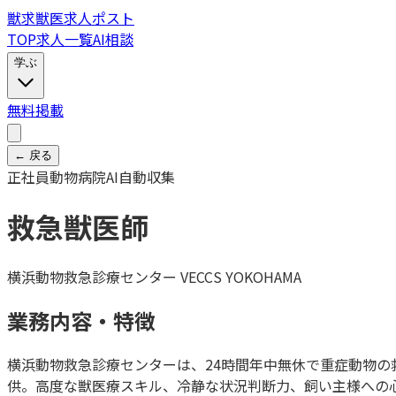
獣
求
獣医求人ポスト
TOP
求人一覧
AI相談
学ぶ
無料掲載
← 戻る
正社員
動物病院
AI自動収集
救急獣医師
横浜動物救急診療センター VECCS YOKOHAMA
業務内容・特徴
横浜動物救急診療センターは、24時間年中無休で重症動物
供。高度な獣医療スキル、冷静な状況判断力、飼い主様への