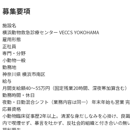
募集要項
施設名
横浜動物救急診療センター VECCS YOKOHAMA
雇用形態
正社員
専門・分野
小動物一般
勤務地
神奈川県 横浜市南区
給与
月間支給額40～55万円（固定残業20時間、深夜帯加算含む）
勤務時間・休日
夜勤・日勤混合シフト（業務内容は同一） 年末年始も営業 完
応募資格
小動物臨床従事歴2年以上。清潔な身だしなみを心掛け、良
内で喫煙せず、暴言を吐かず、反社会的組織と付き合いの無
福利厚生