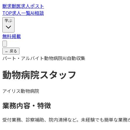
獣
求
獣医求人ポスト
TOP
求人一覧
AI相談
学ぶ
無料掲載
← 戻る
パート・アルバイト
動物病院
AI自動収集
動物病院スタッフ
アイリス動物病院
業務内容・特徴
受付業務、診察補助、院内清掃など。未経験でも簡単な業務