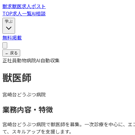
獣
求
獣医求人ポスト
TOP
求人一覧
AI相談
学ぶ
無料掲載
← 戻る
正社員
動物病院
AI自動収集
獣医師
宮崎台どうぶつ病院
業務内容・特徴
宮崎台どうぶつ病院で獣医師を募集。一次診療を中心に、エ
て、スキルアップを支援します。