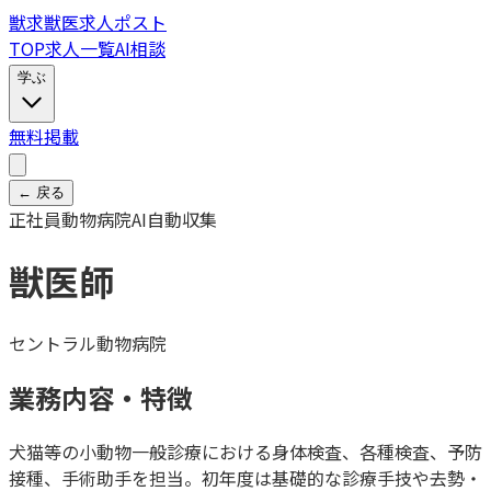
獣
求
獣医求人ポスト
TOP
求人一覧
AI相談
学ぶ
無料掲載
← 戻る
正社員
動物病院
AI自動収集
獣医師
セントラル動物病院
業務内容・特徴
犬猫等の小動物一般診療における身体検査、各種検査、予防
接種、手術助手を担当。初年度は基礎的な診療手技や去勢・