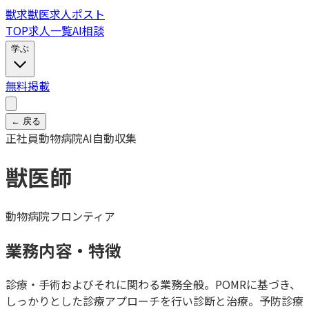
獣
求
獣医求人ポスト
TOP
求人一覧
AI相談
学ぶ
無料掲載
← 戻る
正社員
動物病院
AI自動収集
獣医師
動物病院フロンティア
業務内容・特徴
診療・手術およびそれに関わる業務全般。POMRに基づき、
しっかりとした診療アプローチを行い診断と治療。予防診療