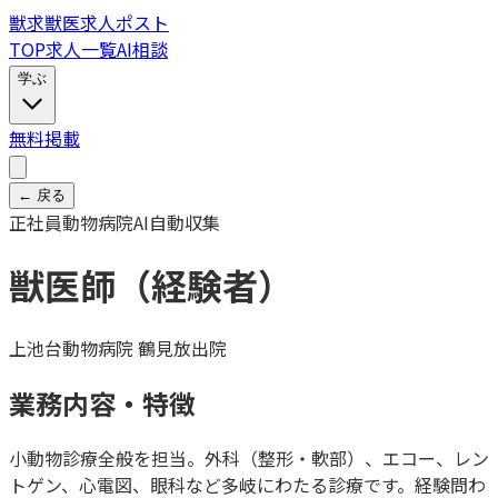
獣
求
獣医求人ポスト
TOP
求人一覧
AI相談
学ぶ
無料掲載
← 戻る
正社員
動物病院
AI自動収集
獣医師（経験者）
上池台動物病院 鶴見放出院
業務内容・特徴
小動物診療全般を担当。外科（整形・軟部）、エコー、レン
トゲン、心電図、眼科など多岐にわたる診療です。経験問わ