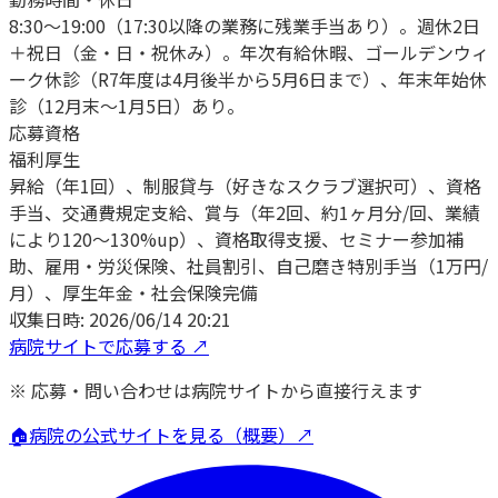
8:30〜19:00（17:30以降の業務に残業手当あり）。週休2日
＋祝日（金・日・祝休み）。年次有給休暇、ゴールデンウィ
ーク休診（R7年度は4月後半から5月6日まで）、年末年始休
診（12月末〜1月5日）あり。
応募資格
福利厚生
昇給（年1回）、制服貸与（好きなスクラブ選択可）、資格
手当、交通費規定支給、賞与（年2回、約1ヶ月分/回、業績
により120〜130%up）、資格取得支援、セミナー参加補
助、雇用・労災保険、社員割引、自己磨き特別手当（1万円/
月）、厚生年金・社会保険完備
収集日時:
2026/06/14 20:21
病院サイトで応募する ↗
※ 応募・問い合わせは病院サイトから直接行えます
🏠
病院の公式サイトを見る（概要）↗