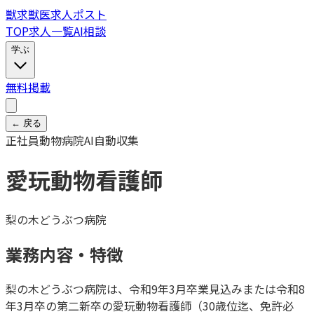
獣
求
獣医求人ポスト
TOP
求人一覧
AI相談
学ぶ
無料掲載
← 戻る
正社員
動物病院
AI自動収集
愛玩動物看護師
梨の木どうぶつ病院
業務内容・特徴
梨の木どうぶつ病院は、令和9年3月卒業見込みまたは令和8
年3月卒の第二新卒の愛玩動物看護師（30歳位迄、免許必