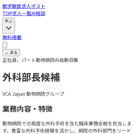
獣
求
獣医求人ポスト
TOP
求人一覧
AI相談
学ぶ
無料掲載
← 戻る
正社員、パート
動物病院
AI自動収集
外科部長候補
VCA Japan 動物病院グループ
業務内容・特徴
動物病院での高度な外科手術を含む臨床業務全般を担当しま
す。豊富な外科手術経験を活かし、病院の外科部門をリード