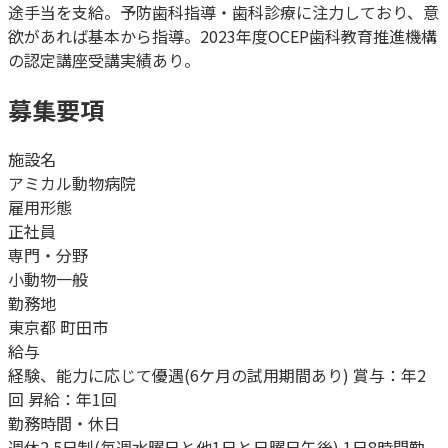
途手当を支給。予防歯科指導・歯科診療に注力しており、意
欲があれば基本から指導。2023年度OCEP歯科教育推進機構
の認定講座受講実績あり。
募集要項
施設名
アミカル動物病院
雇用形態
正社員
専門・分野
小動物一般
勤務地
東京都 町田市
給与
経験、能力に応じて優遇(6ケ月の試用期間あり) 賞与：年2
回 昇給：年1回
勤務時間・休日
週休2.5日制(毎週水曜日と他1日と日曜日午後) 1日8時間勤