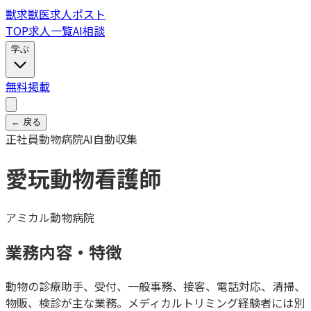
獣
求
獣医求人ポスト
TOP
求人一覧
AI相談
学ぶ
無料掲載
← 戻る
正社員
動物病院
AI自動収集
愛玩動物看護師
アミカル動物病院
業務内容・特徴
動物の診療助手、受付、一般事務、接客、電話対応、清掃、
物販、検診が主な業務。メディカルトリミング経験者には別