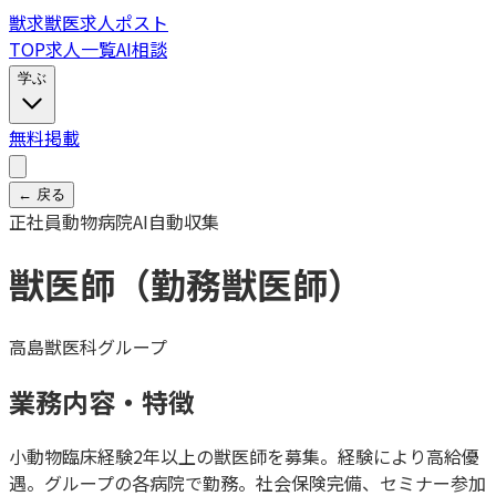
獣
求
獣医求人ポスト
TOP
求人一覧
AI相談
学ぶ
無料掲載
← 戻る
正社員
動物病院
AI自動収集
獣医師（勤務獣医師）
高島獣医科グループ
業務内容・特徴
小動物臨床経験2年以上の獣医師を募集。経験により高給優
遇。グループの各病院で勤務。社会保険完備、セミナー参加