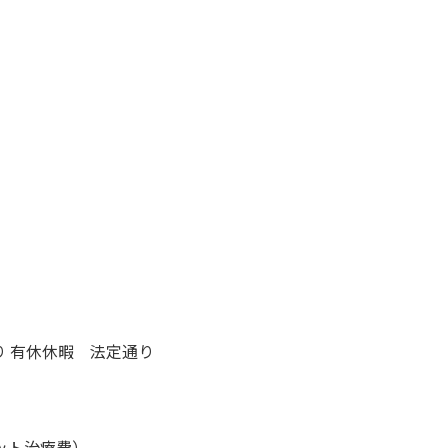
みあり 有休休暇 法定通り
ット治療費）