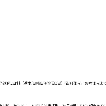
後当番あり 完全週休2日制（基本:日曜日＋平日1日） 正月休み、お盆休
費支給、セミナー、学会参加費補助、社員割引（本人飼育のペ