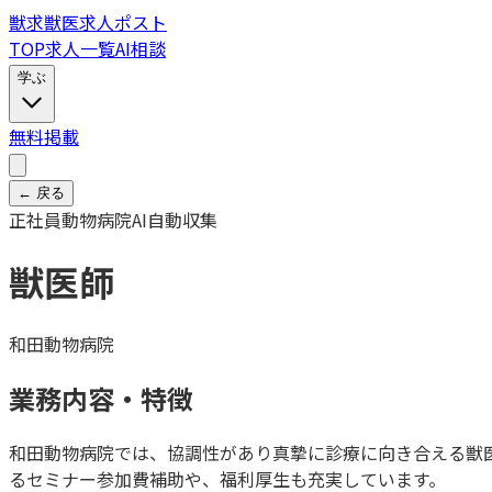
獣
求
獣医求人ポスト
TOP
求人一覧
AI相談
学ぶ
無料掲載
← 戻る
正社員
動物病院
AI自動収集
獣医師
和田動物病院
業務内容・特徴
和田動物病院では、協調性があり真摯に診療に向き合える獣
るセミナー参加費補助や、福利厚生も充実しています。