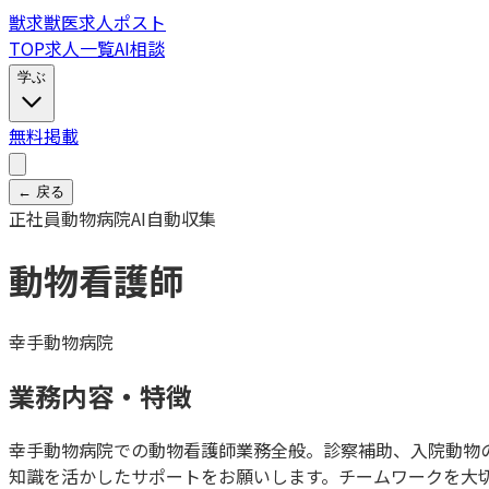
獣
求
獣医求人ポスト
TOP
求人一覧
AI相談
学ぶ
無料掲載
← 戻る
正社員
動物病院
AI自動収集
動物看護師
幸手動物病院
業務内容・特徴
幸手動物病院での動物看護師業務全般。診察補助、入院動物
知識を活かしたサポートをお願いします。チームワークを大