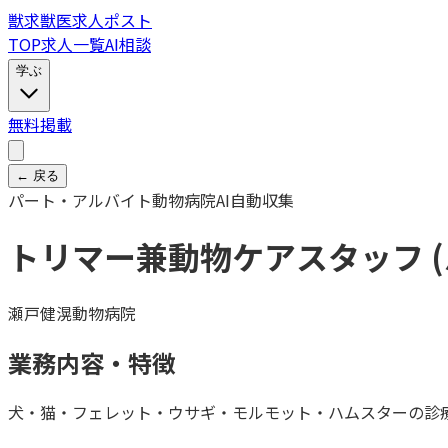
獣
求
獣医求人ポスト
TOP
求人一覧
AI相談
学ぶ
無料掲載
← 戻る
パート・アルバイト
動物病院
AI自動収集
トリマー兼動物ケアスタッフ 
瀬戸健滉動物病院
業務内容・特徴
犬・猫・フェレット・ウサギ・モルモット・ハムスターの診