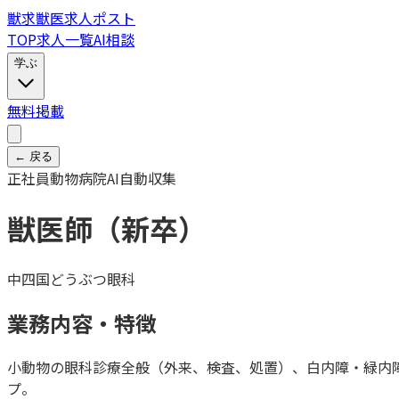
獣
求
獣医求人ポスト
TOP
求人一覧
AI相談
学ぶ
無料掲載
← 戻る
正社員
動物病院
AI自動収集
獣医師（新卒）
中四国どうぶつ眼科
業務内容・特徴
小動物の眼科診療全般（外来、検査、処置）、白内障・緑内
プ。