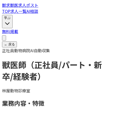
獣
求
獣医求人ポスト
TOP
求人一覧
AI相談
学ぶ
無料掲載
← 戻る
正社員
動物病院
AI自動収集
獣医師（正社員/パート・新
卒/経験者）
林屋動物診療室
業務内容・特徴