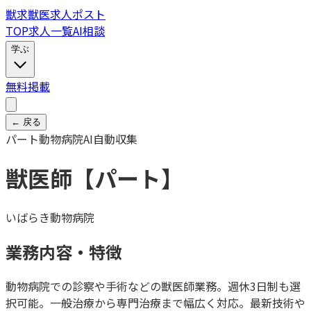
獣
求
獣医求人ポスト
TOP
求人一覧
AI相談
学ぶ
無料掲載
← 戻る
パート
動物病院
AI自動収集
獣医師【パート】
いばらき動物病院
業務内容・特徴
動物病院での診察や手術などの獣医師業務。週休3日制も選
択可能。一般治療から専門治療まで幅広く対応。最新技術や