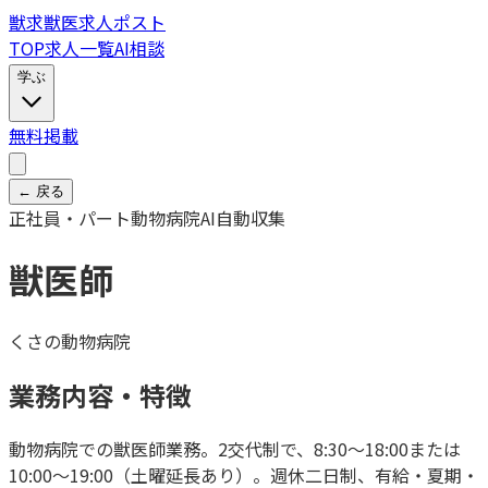
獣
求
獣医求人ポスト
TOP
求人一覧
AI相談
学ぶ
無料掲載
← 戻る
正社員・パート
動物病院
AI自動収集
獣医師
くさの動物病院
業務内容・特徴
動物病院での獣医師業務。2交代制で、8:30～18:00または
10:00～19:00（土曜延長あり）。週休二日制、有給・夏期・