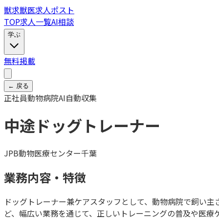
獣
求
獣医求人ポスト
TOP
求人一覧
AI相談
学ぶ
無料掲載
← 戻る
正社員
動物病院
AI自動収集
中途ドッグトレーナー
JPB動物医療センター千葉
業務内容・特徴
ドッグトレーナー兼ケアスタッフとして、動物病院で飼い主
ど、幅広い業務を通じて、正しいトレーニングの普及や医療