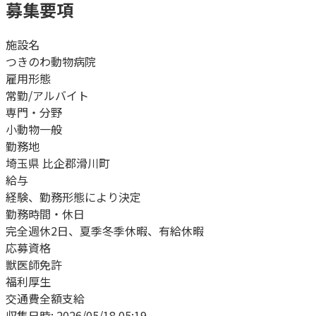
募集要項
施設名
つきのわ動物病院
雇用形態
常勤/アルバイト
専門・分野
小動物一般
勤務地
埼玉県 比企郡滑川町
給与
経験、勤務形態により決定
勤務時間・休日
完全週休2日、夏季冬季休暇、有給休暇
応募資格
獣医師免許
福利厚生
交通費全額支給
収集日時:
2026/05/18 05:19