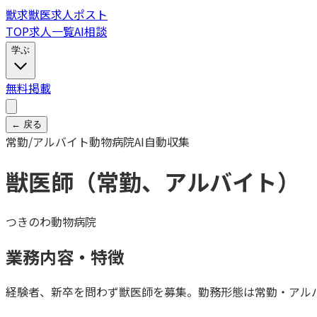
獣
求
獣医求人ポスト
TOP
求人一覧
AI相談
学ぶ
無料掲載
← 戻る
常勤/アルバイト
動物病院
AI自動収集
獣医師（常勤、アルバイト）
つきのわ動物病院
業務内容・特徴
経験者、新卒を問わず獣医師を募集。勤務形態は常勤・アルバ